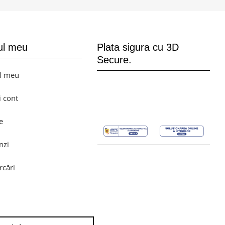
ul meu
Plata sigura cu 3D
Secure.
l meu
i cont
e
nzi
rcări