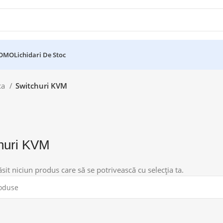
ROMO
Lichidari De Stoc
ica
Switchuri KVM
huri KVM
ăsit niciun produs care să se potrivească cu selecția ta.