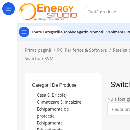
Toate Categoriile
Home
Magazin
Promotii
Eveniment P
Prima pagină
PC, Periferice & Software
Retelist
Switchuri KVM
Switc
Categorii De Produse
Casa & Bricolaj
Nu a fost g
Climatizare & incalzire
Echipamente de
protectie
Echipamente
Educationale